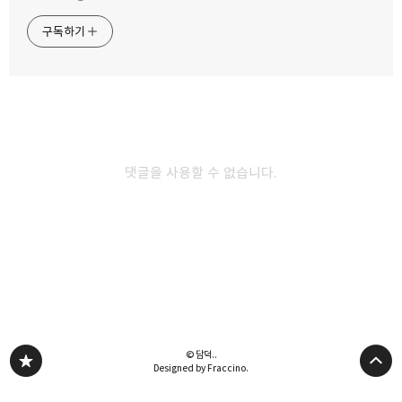
눈 내린 금요일 얼큰한 동태 + 알탕
겨울에도 볶음밥은 필수입니다. 밥볶다
먹으러 신황산벌 다녀왔습니다. by
동판교점에서 맵콩우삼겹 뜨끈하게 먹고
구독하기
직장인 점심 메뉴 탐방
왔어요. by 직장인 점심 메뉴 탐방
카카오스토리
밴드
네이버 블로그
Pocke
댓글을 사용할 수 없습니다.
2025.12.01
2025.11.28
감기에 특효? 제주은희네해장국에서
뜨끈한 국물이 좋습니다. 단지국수에서
해장국 먹었습니다. by 직장인 점심 메뉴
만둣국 먹고 왔어요. by 직장인 점심
탐방
메뉴 탐방
다른 글 더 둘러보기
© 담덕..
Designed by Fraccino.