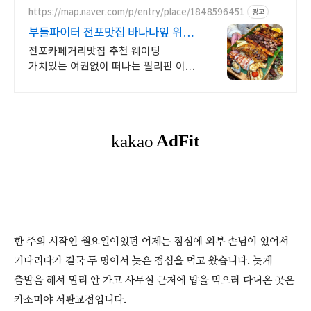
https://map.naver.com/p/entry/place/1848596451
광고
부들파이터 전포맛집 바나나잎 위
육해공 바베큐
전포카페거리맛집 추천 웨이팅
가치있는 여권없이 떠나는 필리핀 이색
퓨전 바베큐 연인, 친구, 가족 소중한
사람들과 이색적이고 맛있는 식사를
경험해보세요 !!
한 주의 시작인 월요일이었던 어제는 점심에 외부 손님이 있어서
기다리다가 결국 두 명이서 늦은 점심을 먹고 왔습니다. 늦게
출발을 해서 멀리 안 가고 사무실 근처에 밥을 먹으러 다녀온 곳은
카소미야 서판교점입니다.