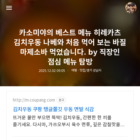
카소미야의 베스트 메뉴 히레카츠
김치우동 나베와 처음 먹어 보는 바질
마제소바 먹었습니다. by 직장인
점심 메뉴 탐방
담덕이의 탐방일지
2025.12.02 09:05
여행 · 맛집/경기 성남시
담덕.
http://m.coupang.com
광고
김치우동 쿠팡 탱글쫄깃 우동 면발 식감
뜨거운 물만 부으면 뚝딱! 김치우동, 간편한 한 끼를
즐기세요. 다시마, 가쓰오부시 육수 면류, 깊은 감칠맛을
경험하세요.