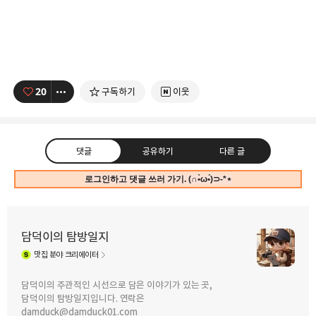
20
구독하기
이웃
댓글
공유하기
다른 글
로그인하고 댓글 쓰러 가기. (∩•̀ω•́)⊃-*⋆
담덕이의 탐방일지
맛집
분야 크리에이터
구독하기
카카오톡
라인
트위터
담덕이의 주관적인 시선으로 담은 이야기가 있는 곳,
담덕이의 탐방일지입니다. 연락은
2025.12.08
2025.12.05
damduck@damduck01.com