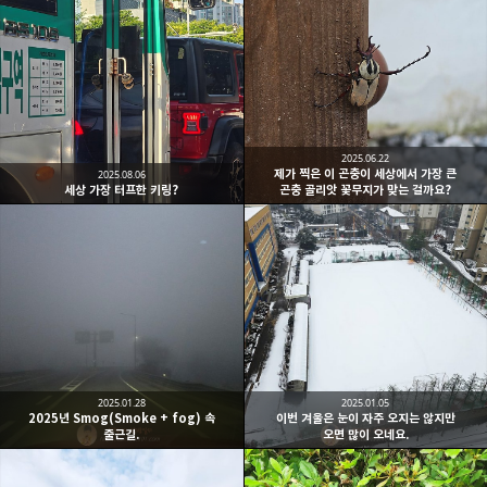
2025.06.22
제가 찍은 이 곤충이 세상에서 가장 큰
2025.08.06
세상 가장 터프한 키링?
곤충 골리앗 꽃무지가 맞는 걸까요?
2025.01.28
2025.01.05
2025년 Smog(Smoke + fog) 속
이번 겨울은 눈이 자주 오지는 않지만
출근길.
오면 많이 오네요.