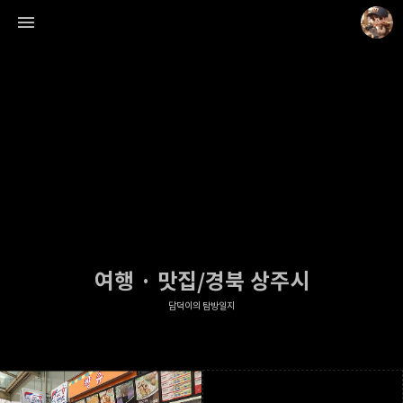
담덕이의 탐방일지
담덕.
여행 · 맛집/경북 상주시
담덕이의 탐방일지