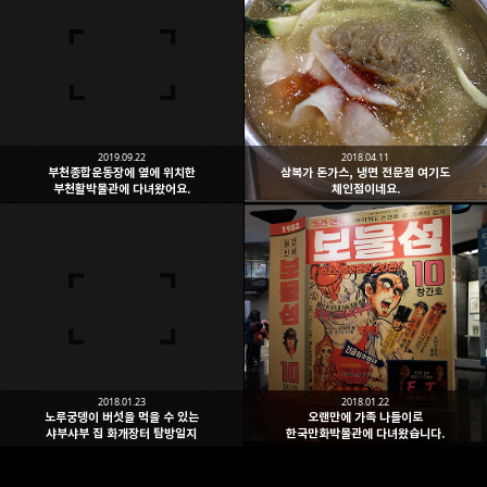
2019.09.22
2018.04.11
부천종합운동장에 옆에 위치한
삼복가 돈가스, 냉면 전문점 여기도
부천활박물관에 다녀왔어요.
체인점이네요.
2018.01.23
2018.01.22
노루궁뎅이 버섯을 먹을 수 있는
오랜만에 가족 나들이로
샤부샤부 집 화개장터 탐방일지
한국만화박물관에 다녀왔습니다.