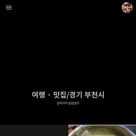
담덕이의 탐방일지
담덕.
여행 · 맛집/경기 부천시
담덕이의 탐방일지