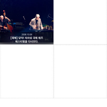
2008.10.09
[축제] 담덕! 자라섬 국제 재즈
페스티벌을 다녀오다.