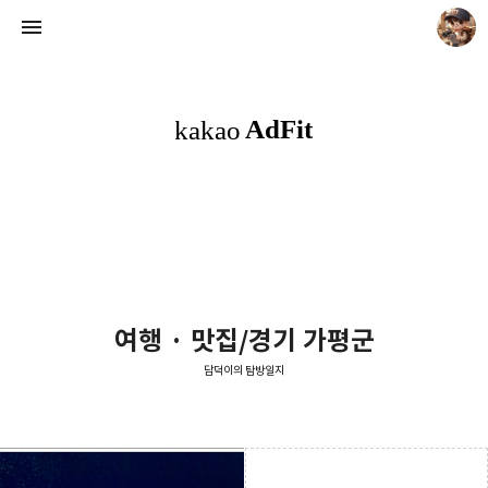
담덕이의 탐방일지
담덕.
여행 · 맛집/경기 가평군
담덕이의 탐방일지