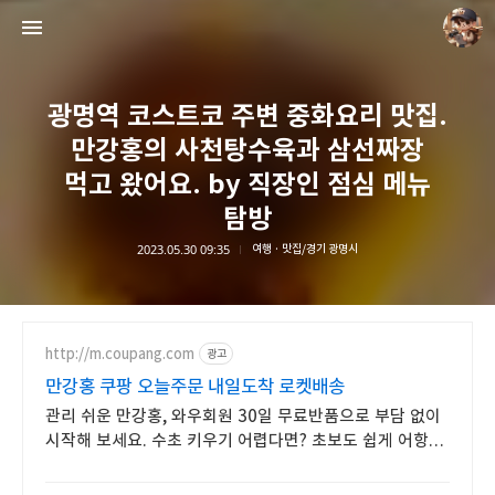
광명역 코스트코 주변 중화요리 맛집.
만강홍의 사천탕수육과 삼선짜장
먹고 왔어요. by 직장인 점심 메뉴
탐방
담덕이의 탐방일지
2023.05.30 09:35
여행 · 맛집/경기 광명시
담덕.
http://m.coupang.com
광고
만강홍 쿠팡 오늘주문 내일도착 로켓배송
관리 쉬운 만강홍, 와우회원 30일 무료반품으로 부담 없이
시작해 보세요. 수초 키우기 어렵다면? 초보도 쉽게 어항을
꾸밀 수 있도록 쿠팡이 도와드려요.