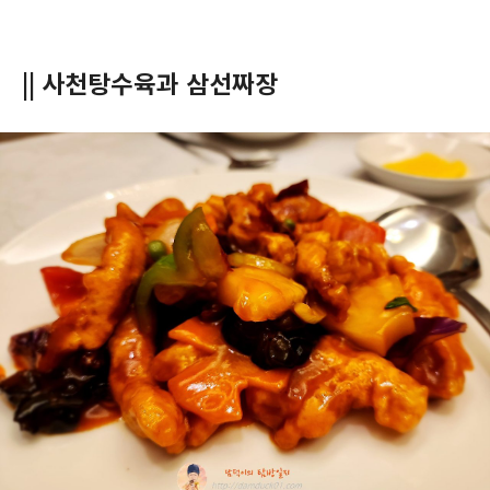
|| 사천탕수육과 삼선짜장