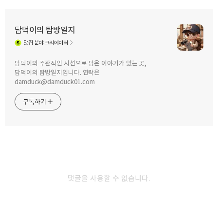
담덕이의 탐방일지
맛집
분야 크리에이터
구독하기
카카오톡
라인
트위터
담덕이의 주관적인 시선으로 담은 이야기가 있는 곳,
담덕이의 탐방일지입니다. 연락은
2023.11.13
damduck@damduck01.com
광명 GIDC에 있는 화룡 뚝배기 짬뽕에서
2018.03.06
차돌 짬뽕 먹었어요. by 직장인 점심
이케아의 800원 핫도그 괜찮은것
구독하기
메뉴 탐방
같네요.
카카오스토리
밴드
네이버 블로그
Pocke
다른 글 더 둘러보기
댓글을 사용할 수 없습니다.