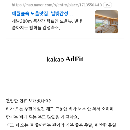
https://map.naver.com/p/entry/place/1713550448
광고
애월숲속 노을맛집, 별빛감성
아기용품 완벽구비, 대가족
해발300m 중산간 탁트인 노을뷰. 별빛
쏟아지는 밤하늘 감성숙소,
호텔급청결도 최대 14인 복층 독채,
5개의 침대와 넓은 다이닝룸으로
프라이빗한 대가족 여행
편안한 연휴 보내셨나요?
비가 오는 주말이었긴 해도 그동안 비가 너무 안 와서 오히려
반기는 비가 되는 분도 많았을 거 같아요.
저도 비 오는 걸 좋아하는 편이라 기분 좋은 주말, 편안한 휴일