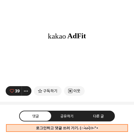
39
구독하기
이웃
댓글
공유하기
다른 글
로그인하고 댓글 쓰러 가기. (∩•̀ω•́)⊃-*⋆