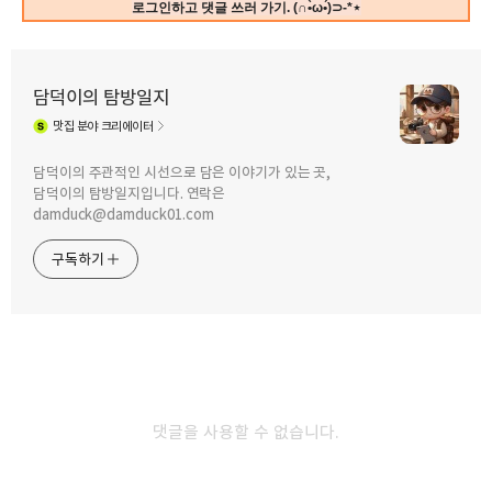
로그인하고 댓글 쓰러 가기. (∩•̀ω•́)⊃-*⋆
담덕이의 탐방일지
맛집
분야 크리에이터
구독하기
카카오톡
라인
트위터
담덕이의 주관적인 시선으로 담은 이야기가 있는 곳,
담덕이의 탐방일지입니다. 연락은
damduck@damduck01.com
2025.01.05
이번 겨울은 눈이 자주 오지는 않지만
2024.04.10
구독하기
오면 많이 오네요.
벚꽃, 봄. 운중천. 2024
카카오스토리
밴드
네이버 블로그
Pocke
댓글을 사용할 수 없습니다.
2022.12.16
2022.05.22
눈이 오는 날에는 평소에 보지 못했던
2021년 7월 12일 기차 여행 그리고