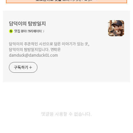
담덕이의 탐방일지
맛집
분야 크리에이터
구독하기
카카오톡
라인
트위터
담덕이의 주관적인 시선으로 담은 이야기가 있는 곳,
2025.09.01
담덕이의 탐방일지입니다. 연락은
해물누룽지탕 평소 잘 먹지는 않지만
일단 먹으면 참 맛있습니다.
2025.09.02
damduck@damduck01.com
9월의 첫 점심 메뉴는 고반식당의 찌개
청계산수타에서 해물누룽지탕과
정식 중 햄 치즈 순두부찌개입니다. by
게살볶음밥 맛있게 먹었습니다. by
구독하기
직장인 점심 메뉴 탐방
직장인 점심 메뉴 탐방
카카오스토리
밴드
네이버 블로그
Pocke
댓글을 사용할 수 없습니다.
2025.08.28
2025.08.27
가오픈이니까 그런 거겠죠?
황태비빔국수가 맛있는 신포국수에서
모아분식에서 떡볶이, 튀김, 김밥,
돈가스랑 튀김만두까지 한 번에 즐길 수
어묵에 후식으로 핫도그까지 먹었습니다.
있는 황태국수 2인 세트 먹었습니다. by