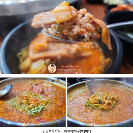
킹콩부대찌개 + 리얼햄가득부대찌개