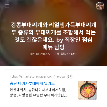
킹콩부대찌개와 리얼햄가득부대찌개
두 종류의 부대찌개를 조합해서 먹는
것도 괜찮은데요. by 직장인 점심
메뉴 탐방
담덕이의 탐방일지
2025.08.29 09:05
여행 · 맛집/경기 성남시
담덕.
https://smartstore.naver.com/nayusa
광고
송탄 나여사부대찌개 밀키트
안산에위치, 송탄나여사부대찌개맛집,
방송3사방송된 유명한 부대찌개맛집,
당일생산택배