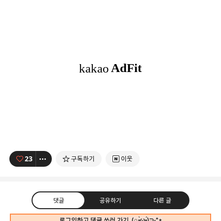
23
구독하기
이웃
댓글
공유하기
다른 글
로그인하고 댓글 쓰러 가기. (∩•̀ω•́)⊃-*⋆