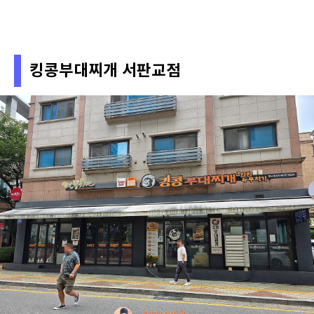
킹콩부대찌개 서판교점