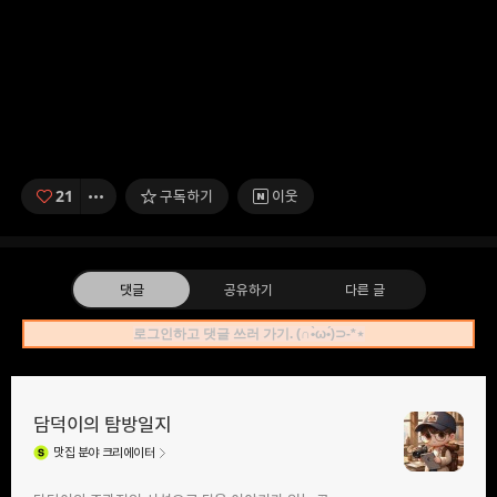
21
구독하기
이웃
댓글
공유하기
다른 글
로그인하고 댓글 쓰러 가기. (∩•̀ω•́)⊃-*⋆
담덕이의 탐방일지
맛집
분야 크리에이터
구독하기
카카오톡
라인
트위터