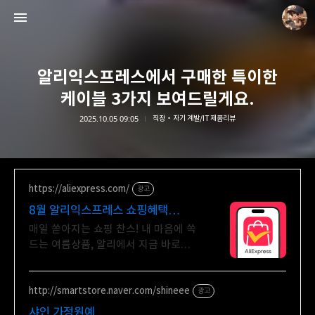
알리익스프레스에서 구매한 특이한
케이블 3가지 보여드릴게요.
2025.10.05 09:05
직장・자기 계발/IT 제품리뷰
담덕이의 탐방일지
담덕.
https://aliexpress.com/
광고
8월 알리익스프레스 쇼핑혜택
알리에서 8월혜택 바로 받기
매일 쏟아지는 쇼핑 찬스! 내 마음에 쏙
드는 여름상품, 알리에서 지금 바로
득템 쏟아지는 혜택, 알리익스프레스
http://smartstore.naver.com/shineee
광고
샤인 가정원예