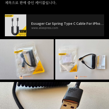
제목으로 판매 중인 케이블입니다.
Essager Car Spring Type C Cable For iPhone 16 15 Xiaomi Samsung 100W PD Fast Charging For Macbook iPad Type C to Type C Cable -
www.aliexpress.com