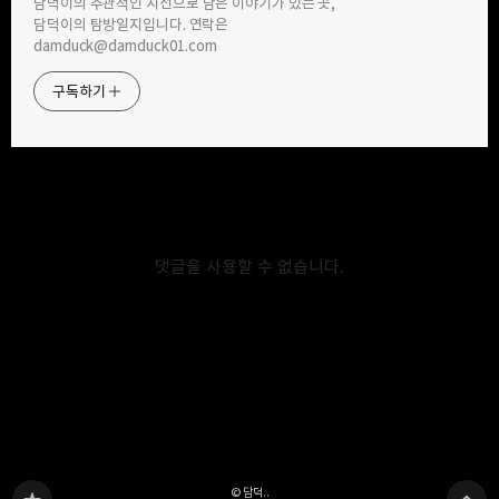
담덕이의 주관적인 시선으로 담은 이야기가 있는 곳,
담덕이의 탐방일지입니다. 연락은
2025.11.21
2025.10.08
damduck@damduck01.com
맥북도 윈도우 노트북도 잘 어울리고
필립스 오디오 사업 100주년 기념
스탠드 기능까지 갖춘 노트북 슬리프
에디션 필립스 더 링고(Philips The
구독하기
케이스 이거 괜찮은데요.
Lingo) TAH2000 간단 개봉기
카카오스토리
밴드
네이버 블로그
Pocke
댓글을 사용할 수 없습니다.
2025.09.27
2025.08.16
알리익스프레스에서 구매한 알루미늄
캠핑 좋아하는 동료에게 생일 선물로 준
마우스패드, 로지텍 LIFT 버티컬
이메이션 LED 캠핑 고속충전 대용량
마우스와의 조합이 좋습니다. 👍
보조배터리 50000mAh
다른 글 더 둘러보기
© 담덕..