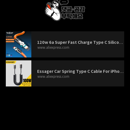
120w 6a Super Fast Charge Type C Silicone 180 ° rotating elbow TYPE-C-C data cable 1M 2M Usb Cable Usb C to C Charger Cable - A
www.aliexpress.com
Essager Car Spring Type C Cable For iPhone 16 15 Xiaomi Samsung 100W PD Fast Charging For Macbook iPad Type C to Type C Cable -
www.aliexpress.com