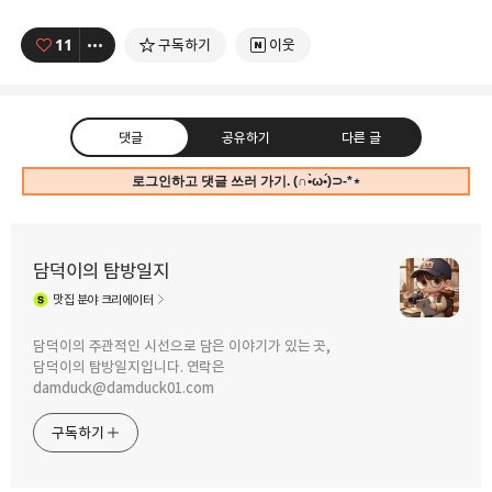
11
구독하기
이웃
댓글
공유하기
다른 글
로그인하고 댓글 쓰러 가기. (∩•̀ω•́)⊃-*⋆
담덕이의 탐방일지
맛집
분야 크리에이터
구독하기
카카오톡
라인
트위터
담덕이의 주관적인 시선으로 담은 이야기가 있는 곳,
담덕이의 탐방일지입니다. 연락은
2025.12.17
2025.12.06
damduck@damduck01.com
손목 받침대와 스마트폰 거치대, 디지털
포모도로 기법을 위한 구글 타임
청소 도구가 하나로 구성된 손목
타이머는 아니고 그거 비슷한 거 하나 사
구독하기
받침대를 찾았습니다.
봤습니다.
카카오스토리
밴드
네이버 블로그
Pocke