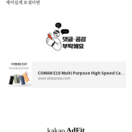
재미있게 보셨다면
COMAN E10 Multi Purpose High Speed Card Reader Box Compact Versatile and Lightning Fast Data Transfers TF SD Card Reader Case -
www.aliexpress.com