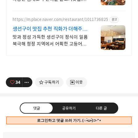
숯불향 가득 강경불고기 / 자작한 국물
옛날 서울식 소불고기까지 즐겨보세요!
https://m.place.naver.com/restaurant/1011736825
광고
생선구이 맛집 추천 직화가 더해주는
깊은 감칠맛
맛과 정성 가득한 생선구이 정식이 일품
북극해 청정 지역에서 어획한 고등어는
물론 전국 각지에서 공수해 온 건강한
한 상
34
구독하기
이웃
댓글
공유하기
다른 글
로그인하고 댓글 쓰러 가기. (∩•̀ω•́)⊃-*⋆