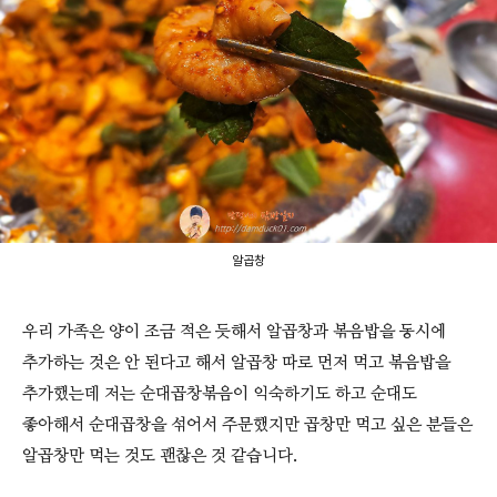
알곱창
우리 가족은 양이 조금 적은 듯해서 알곱창과 볶음밥을 동시에
추가하는 것은 안 된다고 해서 알곱창 따로 먼저 먹고 볶음밥을
추가했는데 저는 순대곱창볶음이 익숙하기도 하고 순대도
좋아해서 순대곱창을 섞어서 주문했지만 곱창만 먹고 싶은 분들은
알곱창만 먹는 것도 괜찮은 것 같습니다.