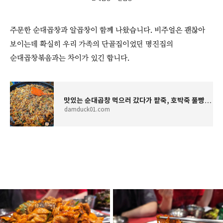
주문한 순대곱창과 알곱창이 함께 나왔습니다. 비주얼은 괜찮아
보이는데 확실히 우리 가족의 단골집이었던 명진집의
순대곱창볶음과는 차이가 있긴 합니다.
맛있는 순대곱창 먹으러 갔다가 팥죽, 호박죽 풀빵까지. 안양중앙시장 탐방일지.
damduck01.com