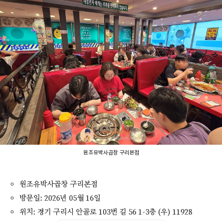
원조유박사곱창 구리본점
원조유박사곱창 구리본점
방문일: 2026년 05월 16일
위치: 경기 구리시 안골로 103번 길 56 1-3층 (우) 11928