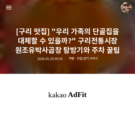
[구리 맛집] "우리 가족의 단골집을
대체할 수 있을까?" 구리전통시장
원조유박사곱창 탐방기와 주차 꿀팁
2026.05.29 09:35
여행 · 맛집/경기 구리시
담덕이의 탐방일지
담덕.