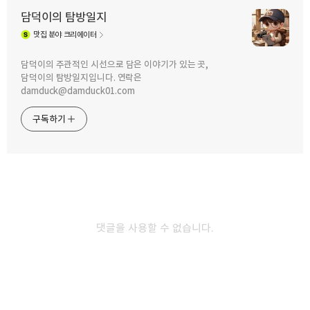
담덕이의 탐방일지
맛집
분야 크리에이터
구독하기
카카오톡
라인
트위터
담덕이의 주관적인 시선으로 담은 이야기가 있는 곳,
담덕이의 탐방일지입니다. 연락은
2026.05.24
damduck@damduck01.com
[구리 맛집] 기숙사 간 아들과 오랜만의
나들이! 구리전통시장 '줄줄이호떡' 치즈
구독하기
&꿀 버블 호떡 후기
카카오스토리
밴드
네이버 블로그
Pocke
다른 글 더 둘러보기
댓글을 사용할 수 없습니다.