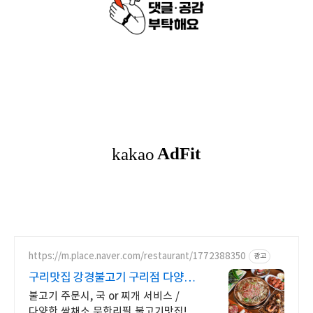
https://m.place.naver.com/restaurant/1772388350
광고
구리맛집 강경불고기 구리점 다양한
쌈채소무한 불고기맛집
불고기 주문시, 국 or 찌개 서비스 /
다양한 쌈채소 무한리필 불고기맛집!