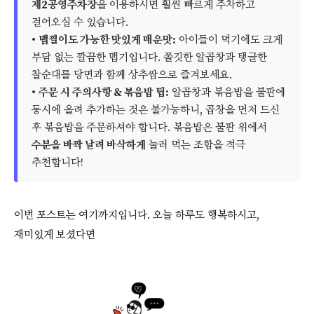
제2공영주차장
을 이용하시면 훨씬 빠르게 주차하고
걸어오실 수 있습니다.
•
맵찔이도 가능한 맛있게 매운맛:
아이들이 먹기에도 크게
부담 없는 깔끔한 맵기입니다. 쫄깃한 알곱창과 탱글한
찰순대를 당면과 함께 상추쌈으로 즐겨보세요.
•
주문 시 주의사항 & 볶음밥 팁:
알곱창과 볶음밥을 불판에
동시에 올려 추가하는 것은 불가능하니, 곱창을 먼저 드신
후 볶음밥을 주문하셔야 합니다. 볶음밥은 불판 위에서
수분을 바짝 날려 바삭하게
눌러 먹는 조합을 적극
추천합니다!
이번 포스트는 여기까지입니다. 오늘 하루도 행복하시고,
재미있게 보셨다면