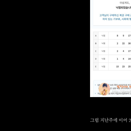
그럼 지난주에 이어 