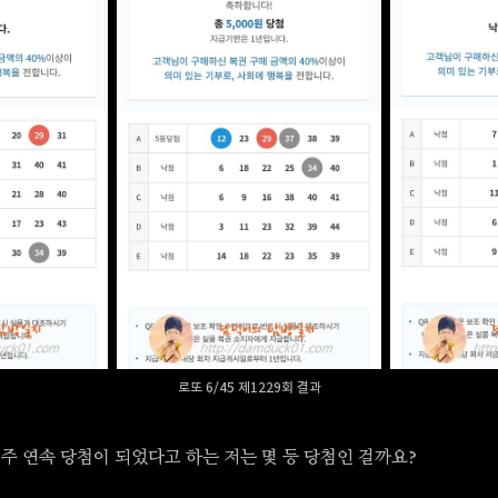
로또 6/45 제1229회 결과
2주 연속 당첨이 되었다고 하는 저는 몇 등 당첨인 걸까요?