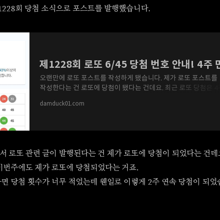
제1228회 당첨 소식으로 포스트를 발행했습니다.
오랜만에 로또 포스트를 작성하게 됐습니다. 제가 로또 포스트를
작성한다는 건 로또에 당첨이 됐다는 건데요. 최근 로또 당첨은 4
전이었던 Lotto 6/45 제1224회 5등 당첨으로 5,000원 당첨을
damduck01.com
 로또 관련 글이 발행된다는 건 제가 로또에 당첨이 되었다는 건데요
이번주에도 제가 로또에 당첨되었다는 거죠.
면 당첨 횟수가 너무 적었는데 웬일로 이렇게 2주 연속 당첨이 되었