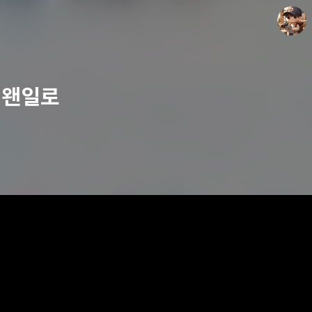
! 왠일로
담덕이의 탐방일지
담덕.