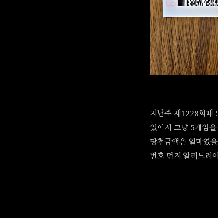
지난주 제1228회때 
있어서 그냥 5게임을 
당첨금액은 얼마였을까요
번호 먼저 알려드려