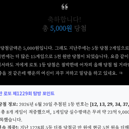
축하합니다!
총
5,000원
당첨
 당첨금액은 5,000원입니다. 그래도 지난주에는 5등 당첨 2게임으
이번에는 더 많은 15게임으로 5천 원만 당첨이 되었습니다. 요즘 같이
서라도 저에게 로또 1등 당첨은 절박한데 어차피 올해 당첨 될 거라
좋을 것 같은데 행운의 여신이 자꾸 저하고 밀당을 하고 있네요. ㅋ
한 로또 제1229회 탐방 포인트
당첨 정보:
2026년 6월 20일 추첨된 1등 번호는
[12, 13, 29, 34, 
총 8개 게임이 적중했으며, 1게임당 실수령액은 무려 약 23억 9,0
기록했습니다.
연속 적중!:
지난 1228회 5등 더블 당첨금 만 원에 현금 5천 원을 더