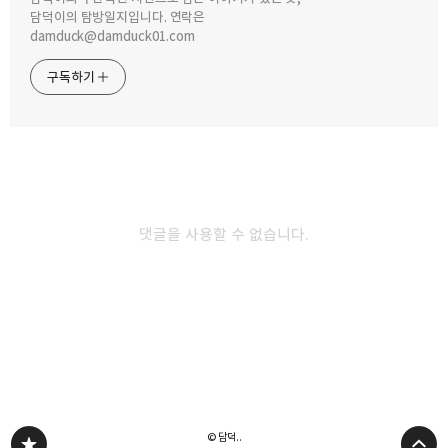
담덕이의 탐방일지입니다. 연락은
damduck@damduck01.com
2021.03.28
2019.12.04
아이디어 정리상품이라는이라는 TV,
LED 무드 등과 캔들 워머를 하나로 만든
구독하기
모니터 상단 거치 선반대.
아띠랑스 캔들팟으로 향초 만들기
카카오스토리
밴드
네이버 블로그
Pocke
댓글을 사용할 수 없습니다.
2018.03.08
2015.03.24
이케아 가구 조립기 - 트로패스트를
[홈/인테리어] 이케아의 빌리 책장
아이들과 함께 만들었네요.
조립기
다른 글 더 둘러보기
© 담덕..