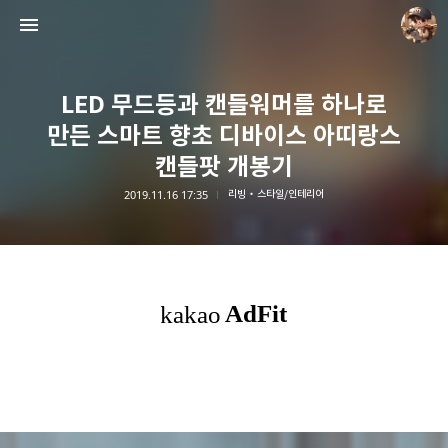
LED 무드등과 캔들워머를 하나로
만든 스마트 향초 디바이스 아띠랑스
캔들팟 개봉기
2019.11.16 17:35
리빙・스타일/인테리어
담덕이의 탐방일지
담덕.