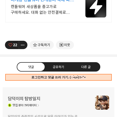
브랜드 중고거래
캔들워머 새상품을 중고가로
구매하세요. 대화 없는 안전결제로
간편하게! 전국 각지에서 올라오는
전국구 최다 상품 매일 10만 개 이상의
신규 상품 업로드
22
구독하기
이웃
댓글
공유하기
다른 글
로그인하고 댓글 쓰러 가기. (∩•̀ω•́)⊃-*⋆
담덕이의 탐방일지
맛집
분야 크리에이터
구독하기
카카오톡
라인
트위터
담덕이의 주관적인 시선으로 담은 이야기가 있는 곳,