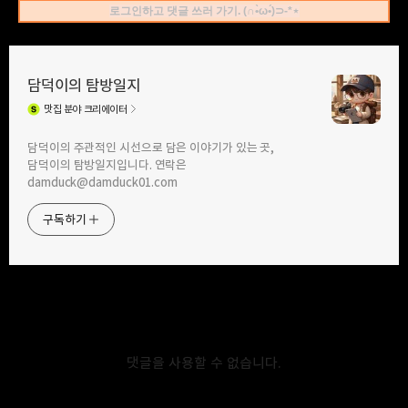
로그인하고 댓글 쓰러 가기. (∩•̀ω•́)⊃-*⋆
담덕이의 탐방일지
맛집
분야 크리에이터
구독하기
카카오톡
라인
트위터
담덕이의 주관적인 시선으로 담은 이야기가 있는 곳,
담덕이의 탐방일지입니다. 연락은
damduck@damduck01.com
2021.05.06
2021.04.04
어린이날 온 가족이 즐긴 가족영화.
너무 큰 기대는 큰 실망을 하게 되네요.
구독하기
베이비 데이 아웃 추천합니다.
원더우먼 1984.
카카오스토리
밴드
네이버 블로그
Pocke
댓글을 사용할 수 없습니다.
2021.02.14
2021.01.24