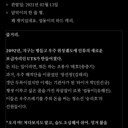
관람일: 2021년 02월 13일
담덕이의 한 줄 평.
꽤 재미있네요. 업동이의 하드 캐리.
줄거리.
2092년, 지구는 병들고 우주 위성궤도에 인류의 새로운
보금자리인 UTS가 만들어졌다.
돈 되는 일이라면, 뭐든 하는 조종사 ‘태호’(송중기)
과거, 우주 해적단을 이끌었던 ‘장선장’(김태리)
갱단 두목이었지만 이제는 기관사가 된 ‘타이거 박’(진선규)
평생 이루고 싶은 꿈을 가진 작살잡이 로봇 ‘업동이’(유해진).
이들은 우주쓰레기를 주워 돈을 버는 청소선 ‘승리호’의
선원들이다.
“오지 마! 쳐다보지도 말고, 숨도 조심해서 쉬어. 엉겨 붙을