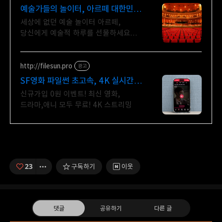
예술가들의 놀이터, 아르떼 대한민국
문화예술 플랫폼
세상에 없던 예술 놀이터 아르떼,
당신에게 예술적 하루를 선물하세요
클래식과 미술, 연극과 영화와 문학까지
누구나 칼럼니스트가 될 수 있습니다.
http://filesun.pro
광고
SF영화 파일썬 초고속, 4K 실시간
보기!
신규가입 0원 이벤트! 최신 영화,
드라마,애니 모두 무료! 4K 스트리밍
23
구독하기
이웃
댓글
공유하기
다른 글