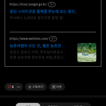
https://itour.yongin.go.kr/
광고
용인 스마트관광 플랫폼 한눈에 보는 용인,
투어패스 5,000원 할인쿠폰 발행 중!
https://www.welchon.com/
광고
농촌여행의 모든 것, 웰촌 농촌관광
가는 주간
촌캉스 정보가 가득, 한국농어촌공사
운영 농촌여행 정보포털 체험/촌캉스/
자연 여행을 한 번에 전국 농촌여행
코스, 지금 확인하세요
8
구독하기
이웃