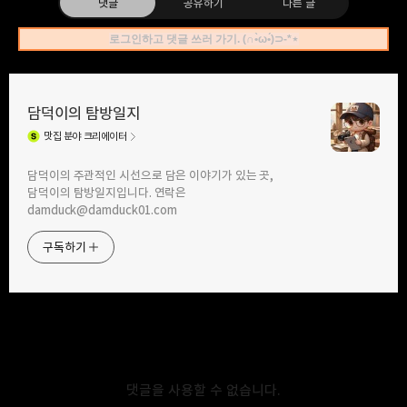
댓글
공유하기
다른 글
로그인하고 댓글 쓰러 가기. (∩•̀ω•́)⊃-*⋆
담덕이의 탐방일지
맛집
분야 크리에이터
구독하기
카카오톡
라인
트위터
담덕이의 주관적인 시선으로 담은 이야기가 있는 곳,
담덕이의 탐방일지입니다. 연락은
damduck@damduck01.com
2015.11.03
에이원 스테이크 하우스 - 달전망대 구경
구독하기
후 식사가 가능한 곳!
카카오스토리
밴드
네이버 블로그
Pocke
다른 글 더 둘러보기
댓글을 사용할 수 없습니다.