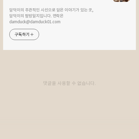
구독하기
카카오톡
라인
트위터
담덕이의 주관적인 시선으로 담은 이야기가 있는 곳,
담덕이의 탐방일지입니다. 연락은
2022.03.18
2022.03.10
damduck@damduck01.com
구로디지털 단지에서 부대찌개를
오후 1시 전에 장사 끝? 은보가츠의
찾는다면 낭만부대찌개로. - By 직장인
등심가츠 먹고 왔어요. - By 직장인 점심
구독하기
점심 메뉴 탐방
메뉴 탐방
카카오스토리
밴드
네이버 블로그
Pocke
댓글을 사용할 수 없습니다.
2022.03.07
된장 양념으로 맛을 낸 돼지고기.
2022.03.04
맥적구이로 점심 해결. - By 직장인 점심
치아 치료 후에는 역시 죽이죠. - By
메뉴 탐방
직장인 점심 메뉴 탐방
다른 글 더 둘러보기