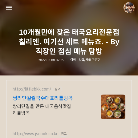
10개월만에 찾은 태국요리전문점
칠리엔. 여기선 세트 메뉴죠. - By
직장인 점심 메뉴 탐방
2022.03.08 07:35
여행 · 맛집/서울 구로구
담덕이의 탐방일지
담덕.
http://littlebkk.com/
광고
쌍리단길쌀국수대표리틀방콕
쌍리단길을 만든 태국음식맛집
리틀방콕
http://www.jscook.co.kr
광고