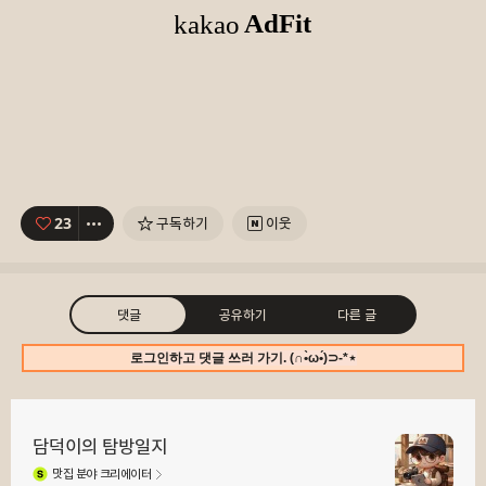
23
구독하기
이웃
댓글
공유하기
다른 글
로그인하고 댓글 쓰러 가기. (∩•̀ω•́)⊃-*⋆
담덕이의 탐방일지
맛집
분야 크리에이터