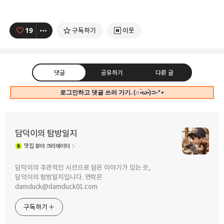
19
구독하기
이웃
댓글
공유하기
다른 글
로그인하고 댓글 쓰러 가기. (∩•̀ω•́)⊃-*⋆
담덕이의 탐방일지
맛집
분야 크리에이터
구독하기
카카오톡
라인
트위터
담덕이의 주관적인 시선으로 담은 이야기가 있는 곳,
담덕이의 탐방일지입니다. 연락은
2022.06.17
damduck@damduck01.com
매콤한 카레와 돈가스의 조합.
2022.06.19
수요미식회 숯불갈비 맛집. 등촌역
긴자료코의 가츠소고기카레라이스. By
구독하기
안동돼지갈비에서 회식했어요.
직장인 점심 메뉴 탐방
카카오스토리
밴드
네이버 블로그
Pocke