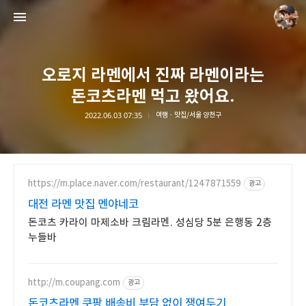
오로지 라멘에서 진짜 라멘이라는
돈코츠라멘 먹고 왔어요.
2022.06.03 07:35
여행 · 맛집/서울 양천구
담덕이의 탐방일지
담덕.
https://m.place.naver.com/restaurant/1247871559
광고
대전 라멘 맛집 멘야네코
돈코츠 카라이 마제소바 크림라멘. 성심당 5분 은행동 2층
누들바
http://m.coupang.com
광고
돈코츠라멘 쿠팡 배송비 부담 없이 쟁여두기