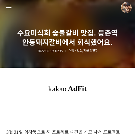
수요미식회 숯불갈비 맛집. 등촌역
안동돼지갈비에서 회식했어요.
2022.06.19 16:35
여행 · 맛집/서울 양천구
담덕이의 탐방일지
담덕.
3월 21일 염창동으로 새 프로젝트 파견을 가고 나서 프로젝트