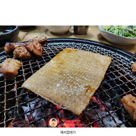
돼지껍데기