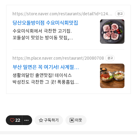
https://store.naver.com/restaurants/detail?id=12454
광고
01557
당산오돌방이점 수요미식회맛집
수요미식회에서 극찬한 고기집.
꼬들살이 맛있는 방이동 맛집,
단체환영, 주차가능!
https://m.place.naver.com/restaurant/20080708
광고
부산 밀면은 꼭 여기서! 사계절
단골이 많은 밀면맛집
생활의달인 출연맛집! 데이식스
박성진도 극찬한 그 곳! 폭풍흡입
보장합니다! 부산 로컬 밀면 찾는다면
동네에서 검증된 후회없는 한 끼
소문난가야밀면에서
22
구독하기
이웃