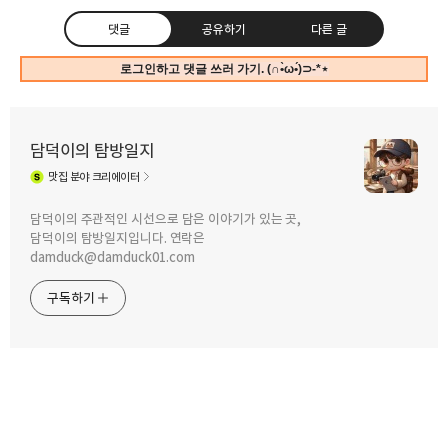
댓글
공유하기
다른 글
로그인하고 댓글 쓰러 가기. (∩•̀ω•́)⊃-*⋆
담덕이의 탐방일지
맛집
분야 크리에이터
구독하기
카카오톡
라인
트위터
담덕이의 주관적인 시선으로 담은 이야기가 있는 곳,
담덕이의 탐방일지입니다. 연락은
2022.06.30
2022.06.17
damduck@damduck01.com
비오는 날에는 짜장면이죠. 새우랑 고기
매콤한 카레와 돈가스의 조합.
양파가 푸짐한 천외천의 삼선짜장. by
긴자료코의 가츠소고기카레라이스. By
구독하기
직장인 점심 메뉴 탐방
직장인 점심 메뉴 탐방
카카오스토리
밴드
네이버 블로그
Pocke