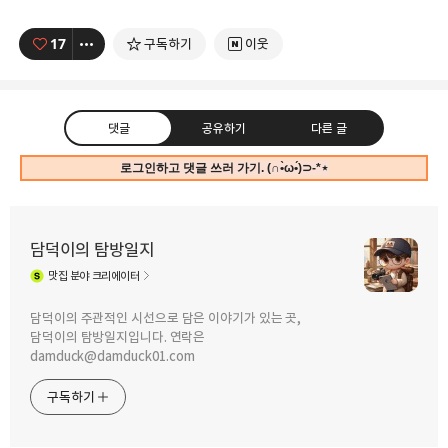
17
구독하기
이웃
댓글
공유하기
다른 글
로그인하고 댓글 쓰러 가기. (∩•̀ω•́)⊃-*⋆
담덕이의 탐방일지
맛집
분야 크리에이터
구독하기
카카오톡
라인
트위터
담덕이의 주관적인 시선으로 담은 이야기가 있는 곳,
담덕이의 탐방일지입니다. 연락은
damduck@damduck01.com
2022.09.24
2022.09.23
안성 풍산개마을에 캠핑 체험(?)을 할 수
안성 풍산개마을에 캠핑 체험(?)을 할 수
구독하기
있는 카페 풍사니랑을 소개합니다. (3)
있는 카페 풍사니랑을 소개합니다. (2)
카카오스토리
밴드
네이버 블로그
Pocke