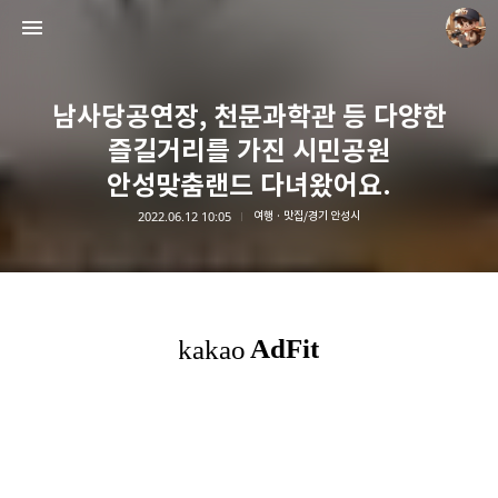
남사당공연장, 천문과학관 등 다양한
즐길거리를 가진 시민공원
안성맞춤랜드 다녀왔어요.
2022.06.12 10:05
여행 · 맛집/경기 안성시
담덕이의 탐방일지
담덕.