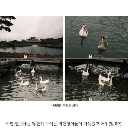
수변공원 복평지 거위
이런 연못에는 당연히 보이는 비단잉어들이 가득했고 거위(맞죠?)