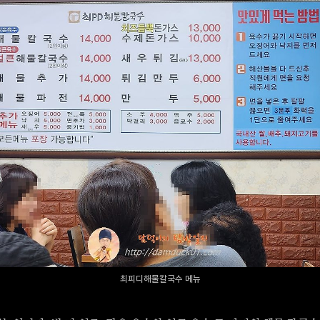
최피디해물칼국수 메뉴