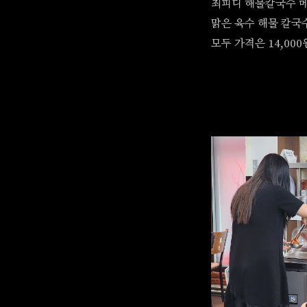
최피디 해물칼국수 메
맑은 육수 해물 칼국
모두 가격은 14,00