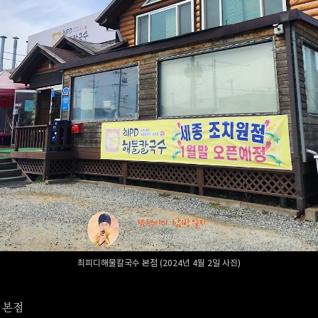
최피디해물칼국수 본점 (2024년 4월 2일 사진)
 본점