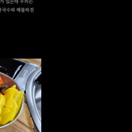
수가 있는데 우리는
물칼국수와 해물파전