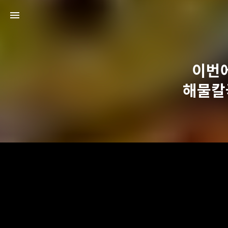
이번
해물칼국