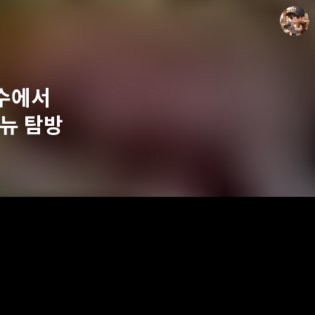
수에서
메뉴 탐방
담덕이의 탐방일지
담덕.