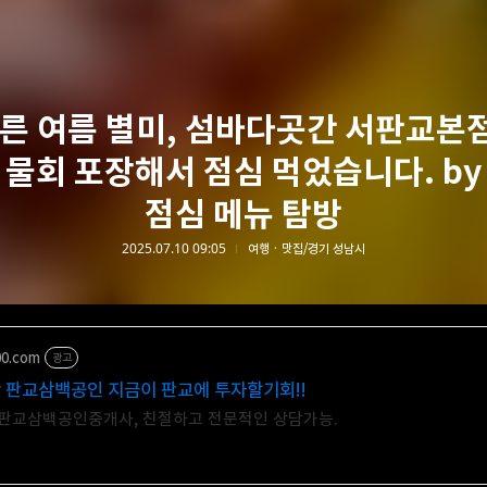
다른 여름 별미, 섬바다곳간 서판교본
 물회 포장해서 점심 먹었습니다. by
점심 메뉴 탐방
2025.07.10 09:05
여행 · 맛집/경기 성남시
00.com
광고
판교삼백공인 지금이 판교에 투자할기회!!
판교삼백공인중개사, 친절하고 전문적인 상담가능.