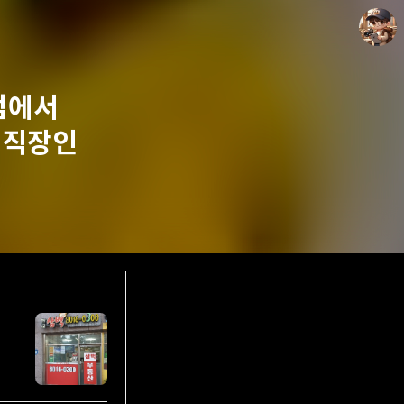
점에서
 직장인
담덕이의 탐방일지
담덕.