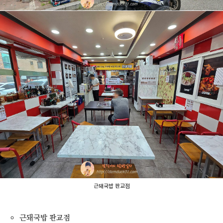
근돼국밥 판교점
근돼국밥 판교점