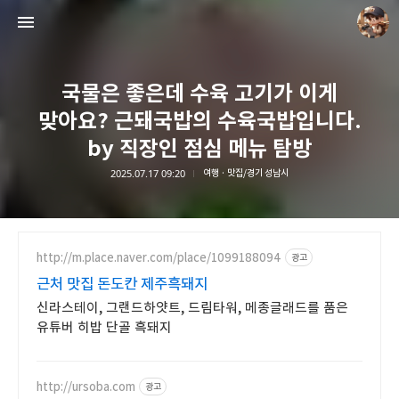
국물은 좋은데 수육 고기가 이게
맞아요? 근돼국밥의 수육국밥입니다.
by 직장인 점심 메뉴 탐방
2025.07.17 09:20
여행 · 맛집/경기 성남시
담덕이의 탐방일지
담덕.
http://m.place.naver.com/place/1099188094
광고
근처 맛집 돈도칸 제주흑돼지
신라스테이, 그랜드하얏트, 드림타워, 메종글래드를 품은
유튜버 히밥 단골 흑돼지
http://ursoba.com
광고