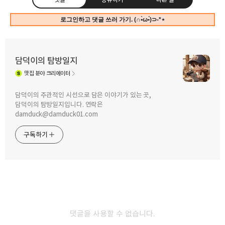
로그인하고 댓글 쓰러 가기. (∩•̀ω•́)⊃-*⋆
담덕이의 탐방일지
맛집
분야 크리에이터
구독하기
카카오톡
라인
트위터
담덕이의 주관적인 시선으로 담은 이야기가 있는 곳,
담덕이의 탐방일지입니다. 연락은
2025.07.22
피자 알레에서 피자, 스파게티, 치즈스틱
2025.07.18
damduck@damduck01.com
새우링까지 먹고 왔습니다. 치즈 듬뿍
고반식당 서판교점 평일 점심 개시날 첫
피자는 만족 다른 건··· by 직장인 점심
손님으로 가서 찌개 정식 맛있게 먹고
구독하기
메뉴 탐방
왔습니다. by 직장인 점심 메뉴 탐방
카카오스토리
밴드
네이버 블로그
Pocke
댓글을 사용할 수 없습니다.