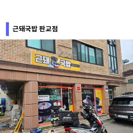
근돼국밥 판교점