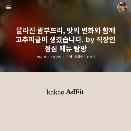
달라진 람부뜨리, 맛의 변화와 함께
고추피클이 생겼습니다. by 직장인
점심 메뉴 탐방
2026.01.07 09:05
여행 · 맛집/경기 성남시
담덕이의 탐방일지
담덕.