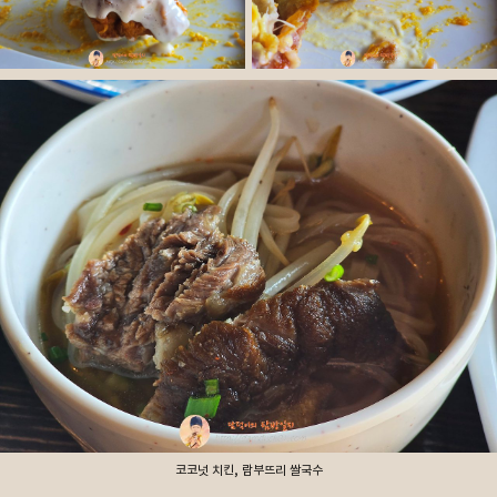
코코넛 치킨, 람부뜨리 쌀국수