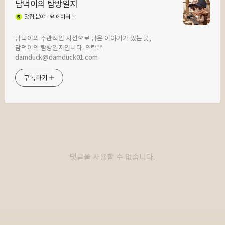
담덕이의 탐방일지
맛집
분야 크리에이터
구독하기
카카오톡
라인
트위터
담덕이의 주관적인 시선으로 담은 이야기가 있는 곳,
담덕이의 탐방일지입니다. 연락은
2026.01.12
2026.01.09
damduck@damduck01.com
솔직히 만만한데 든든한 고반식당의 찌개
10년 만에 방문한 조마루감자탕
정식 고기 듬뿍 김치찌개입니다. by
판교점에서 뼈다귀해장국 먹었는데
구독하기
직장인 점심 메뉴 탐방
좋습니다. by 직장인 점심 메뉴 탐방
카카오스토리
밴드
네이버 블로그
Pocke
댓글을 사용할 수 없습니다.
2026.01.05
2025.12.31
2026년 첫 직장인 점심 메뉴 탐방은
11,000원 무한리필로 즐기는
청계산수타의 삼선짜장이었습니다. by
제육볶음을 먹을 수 있는 곳, 판교에 있는
직장인 점심 메뉴 탐방
북청집입니다. by 직장인 점심 메뉴 탐방