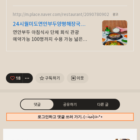
맛보세요.
http://m.place.naver.com/restaurant/2090780902
광고
24시월미도연안부두양평해장국
쉽고 빠른 네이버 예약!
연안부두 아침식사 단체 회식 관광
예약가능 100명까지 수용 가능 넓은
매장에 데이트, 회식, 모임을
즐겨보세요!
18
구독하기
이웃
댓글
공유하기
다른 글
로그인하고 댓글 쓰러 가기. (∩•̀ω•́)⊃-*⋆