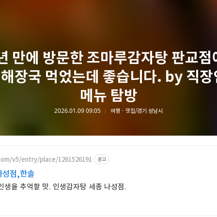
0년 만에 방문한 조마루감자탕 판교점
해장국 먹었는데 좋습니다. by 직장
메뉴 탐방
2026.01.09 09:05
여행 · 맛집/경기 성남시
com/v5/entry/place/1261526191
광고
나성점,한솔
 인생을 추억할 맛. 인생감자탕 세종 나성점.