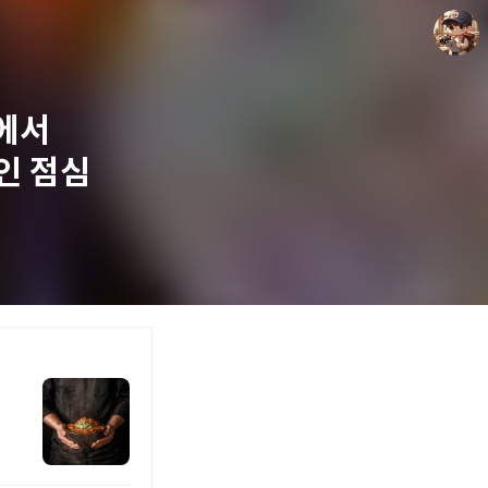
에서
인 점심
담덕이의 탐방일지
담덕.