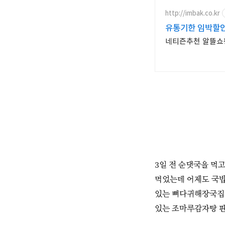
http://imbak.co.kr
유통기한 임박할
네티즌추천 알뜰쇼핑
3일 전 순댓국을 먹
먹었는데 어제도 국밥
있는 뼈다귀해장국집이
있는 조마루감자탕 판