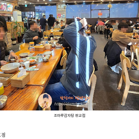
조마루감자탕 판교점
교점