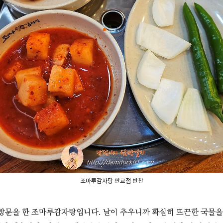
조마루감자탕 판교점 반찬
재방문을 한 조마루감자탕입니다. 날이 추우니까 확실히 뜨끈한 국물을