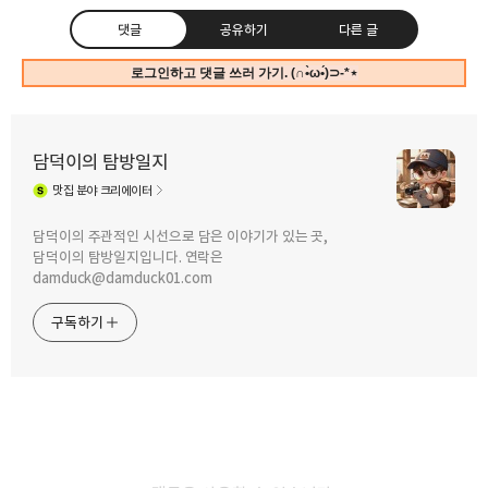
댓글
공유하기
다른 글
로그인하고 댓글 쓰러 가기. (∩•̀ω•́)⊃-*⋆
담덕이의 탐방일지
맛집
분야 크리에이터
구독하기
카카오톡
라인
트위터
담덕이의 주관적인 시선으로 담은 이야기가 있는 곳,
담덕이의 탐방일지입니다. 연락은
2026.06.30
2026.06.07
damduck@damduck01.com
[인천 나들이] 닭강정 대신 공갈빵?
[인천 나들이] 입장료 없는 피규어
활기찬 신포국제시장 풍경과 달달한
박물관? 청천동 '자유장터' 키덜트 천국
구독하기
수제공갈빵 후기
방문기
카카오스토리
밴드
네이버 블로그
Pocke