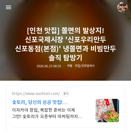
[인천 맛집] 쫄면의 발상지!
신포국제시장 '신포우리만두
신포동점(본점)' 냉쫄면과 비빔만두
솔직 탐방기
담덕이의 탐방일지
2026.06.23 08:55
여행 · 맛집/인천광역시
담덕.
https://www.suchtori.com/
광고
숯토리, 당신의 성공 맛집!
수익율UP!
이자카야 창업, 복잡한 준비는 이제
그만! 숯토리가 오픈부터 마케팅까지
전부 지원 고민은 성공만 늦출 뿐!
숯토리 전문가와의 상담으로 궁금증을