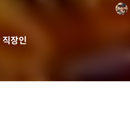
y 직장인
담덕이의 탐방일지
담덕.