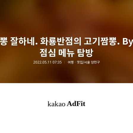
뽕 잘하네. 화룡반점의 고기짬뽕. B
점심 메뉴 탐방
2022.05.11 07:35
여행 · 맛집/서울 양천구