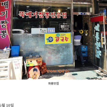
화룡반점
5월 10일