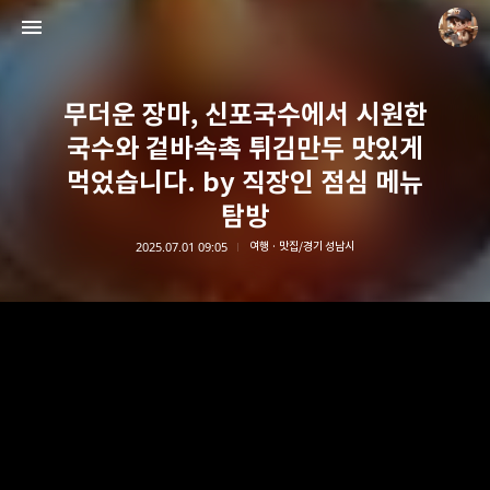
무더운 장마, 신포국수에서 시원한
국수와 겉바속촉 튀김만두 맛있게
먹었습니다. by 직장인 점심 메뉴
탐방
담덕이의 탐방일지
2025.07.01 09:05
여행 · 맛집/경기 성남시
담덕.