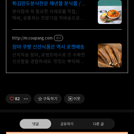
튀김만두분식전문 해낸몰 분식몰 /
분식전문 쇼핑몰
분식점에 꼭 필요한 식재료를 직접,
택배, 유통하는 전문기업 직배송으로
편리하게!!
http://m.coupang.com
광고
장마 쿠팡 신선식품은 역시 로켓배송
산지직송 장마, 로켓프레시로 갓 수확한
신선함을 경험하세요. 맛있는 뿌리채소,
요리 만족도를 높이고 와우회원
무료배송도 누리세요!
82
구독하기
이웃
댓글
공유하기
다른 글