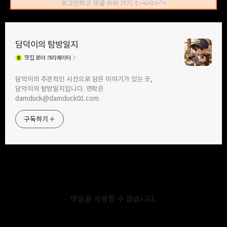
로그인하고 댓글 쓰러 가기. (∩•̀ω•́)⊃-*⋆
담덕이의 탐방일지
맛집
분야 크리에이터
구독하기
카카오톡
라인
트위터
담덕이의 주관적인 시선으로 담은 이야기가 있는 곳,
담덕이의 탐방일지입니다. 연락은
2025.07.03
이삿날에는 역시 짜장면이죠?
2025.07.02
damduck@damduck01.com
청계산수타에서 해물과 달걀이 들어간
가격 착한 일식집, 세쯔야에서 등심
철판해물짜장 먹었습니다. by 직장인
돈가스를 9천 원에 먹었습니다. by
구독하기
점심 메뉴 탐방
직장인 점심 메뉴 탐방
카카오스토리
밴드
네이버 블로그
Pocke
댓글을 사용할 수 없습니다.
2025.06.30
2025.06.27
여름에 즐기는 중국집 메뉴, 진궁에서
선선한 여름, 덥지 않아서 찹쌀순대
중국냉면 시원하게 먹었습니다. by
만드는집에 순댓국 먹으러 다녀왔습니다.