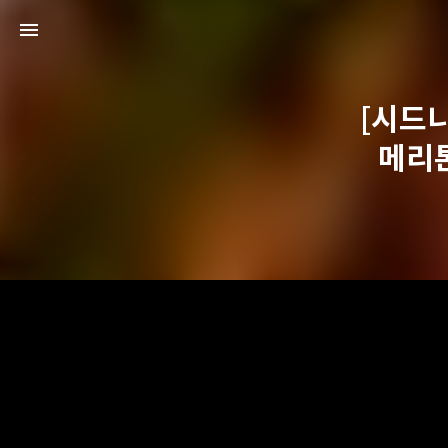
[시드니
메리