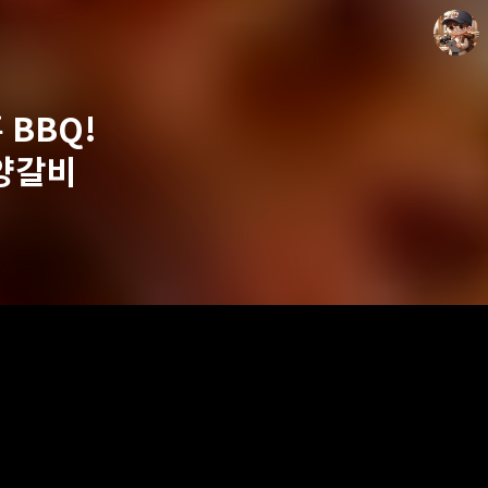
 BBQ!
양갈비
담덕이의 탐방일지
담덕.