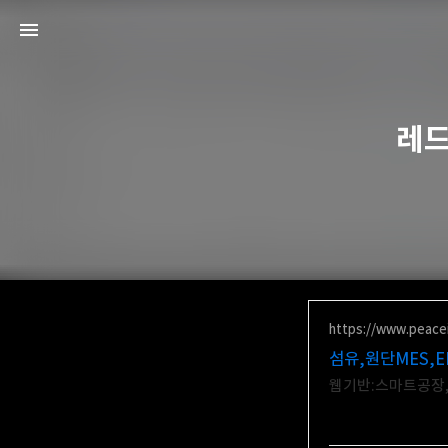
레드
https://www.peacei
섬유,원단MES,E
웹기반:스마트공장,