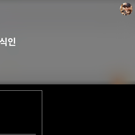
형식인
담덕이의 탐방일지
담덕.