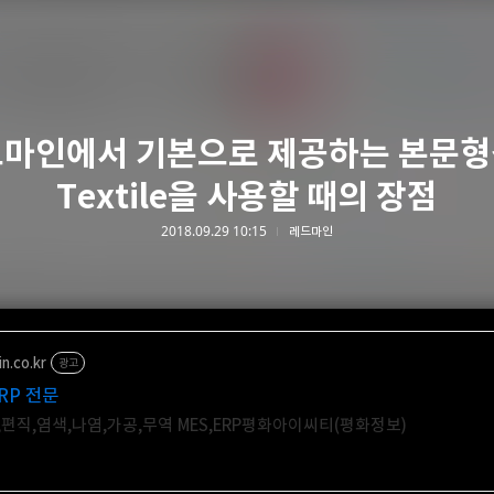
마인에서 기본으로 제공하는 본문
Textile을 사용할 때의 장점
2018.09.29 10:15
레드마인
n.co.kr
광고
RP 전문
편직,염색,나염,가공,무역 MES,ERP평화아이씨티(평화정보)