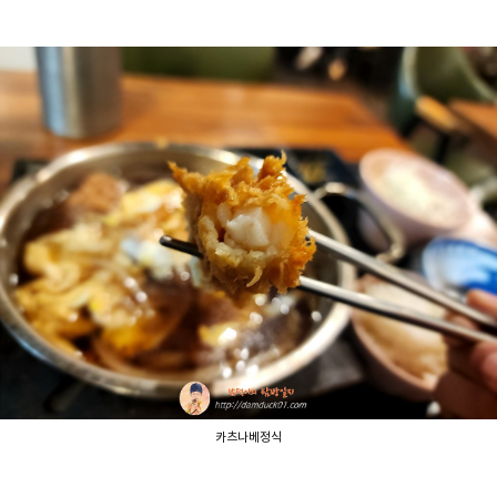
카츠나베정식