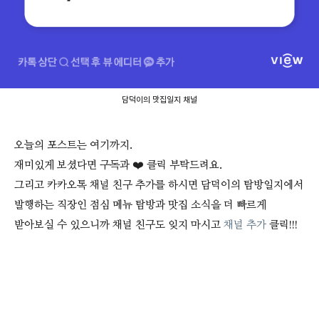
담덕이의 맛집일지 채널
오늘의 포스트는 여기까지.
재미있게 보셨다면 구독과 ❤️ 클릭 부탁드려요.
그리고 카카오톡 채널 친구 추가를 하시면 담덕이의 탐방일지에서
발행하는 직장인 점심 메뉴 탐방과 맛집 소식을 더 빠르게
받아보실 수 있으니까 채널 친구도 잊지 마시고
채널 추가
클릭!!!