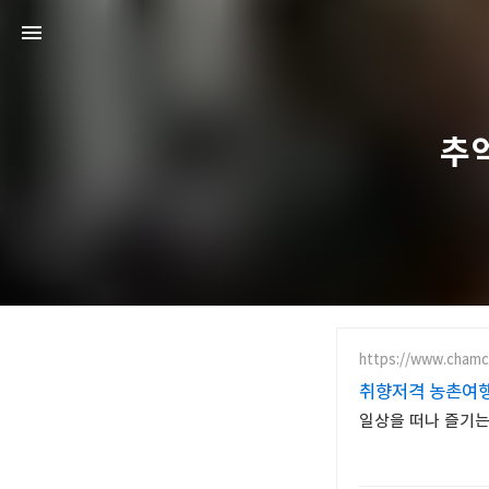
추억
https://www.chamc
취향저격 농촌여
일상을 떠나 즐기는