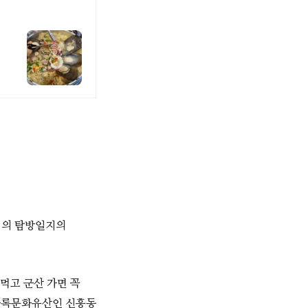
덕이의 탐방일지의
먹고 군산 가면 꼭
등록문화유산인 신흥동