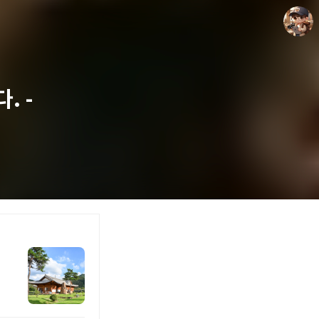
. -
담덕이의 탐방일지
담덕.