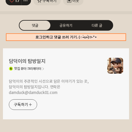
17
구독하기
이웃
댓글
공유하기
다른 글
로그인하고 댓글 쓰러 가기. (∩•̀ω•́)⊃-*⋆
담덕이의 탐방일지
맛집
분야 크리에이터
구독하기
카카오톡
라인
트위터
담덕이의 주관적인 시선으로 담은 이야기가 있는 곳,
담덕이의 탐방일지입니다. 연락은
2026.05.18
2026.05.15
damduck@damduck01.com
[판교 점심] 만 원 이하의 행복! 지브리
[판교 점심] 금요일은 가볍게 분식 한 끼!
감성 가득한 '쿄다이라멘' 냉라멘 시식
얌샘김밥 서판교점의 치즈라면+김밥
구독하기
후기 by 직장인 점심 메뉴 탐방
조합 탐방기 by 직장인 점심 메뉴 탐방
카카오스토리
밴드
네이버 블로그
Pocke