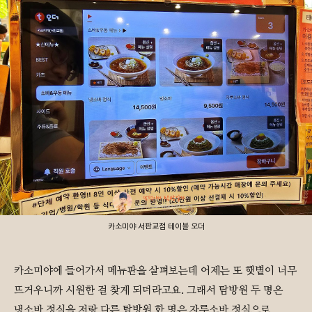
카소미야 서판교점 테이블 오더
카소미야에 들어가서 메뉴판을 살펴보는데 어제는 또 햇볕이 너무
뜨거우니까 시원한 걸 찾게 되더라고요. 그래서 탐방원 두 명은
냉소바 정식을 저랑 다른 탐방원 한 명은 자루소바 정식으로