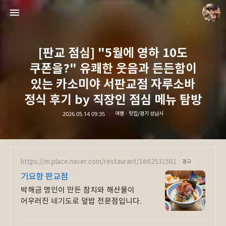
[판교 점심] "5월에 영하 10도
쿠폰을?" 유쾌한 웃음과 든든함이
있는 카소미야 서판교점 자루소바
정식 후기 by 직장인 점심 메뉴 탐방
담덕이의 탐방일지
2026.05.14 09:35
여행 · 맛집/경기 성남시
담덕.
https://m.place.naver.com/restaurant/1662531581
광고
기요항 판교점
박해금 명인이 만든 참치와 해산물이
어우러진 네기도로 덮밥 전문점입니다.