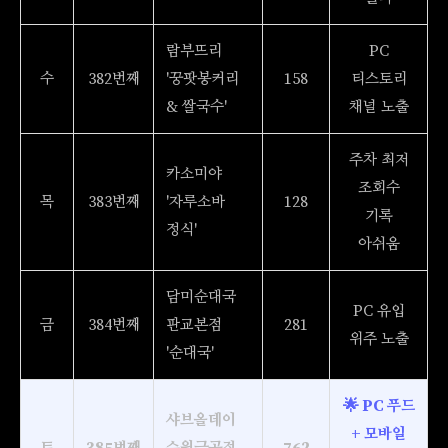
람부뜨리
PC
수
382번째
'꿍팟봉커리
158
티스토리
& 쌀국수'
채널 노출
주차 최저
카소미야
조회수
목
383번째
'자루소바
128
기록
정식'
아쉬움
담미순대국
PC 유입
금
384번째
판교본점
281
위주 노출
'순대국'
🌟 PC 푸드
샤브올데이
+ 모바일