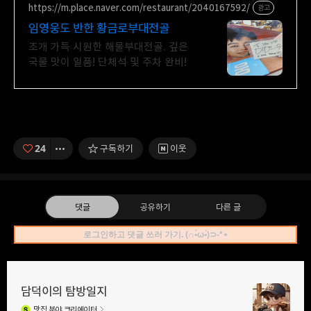
https://m.place.naver.com/restaurant/2040167592/
광고
임영웅도 반한 황금로부대전골
조개 가득 시원한 해물부대전골. 깊은
국물 맛이 일품! 단체석 및 주차 완비!
24
구독하기
이웃
댓글
공유하기
다른 글
로그인하고 댓글 쓰러 가기. (∩•̀ω•́)⊃-*⋆
담덕이의 탐방일지
맛집
분야 크리에이터