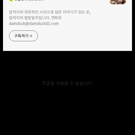
구독하기
카카오톡
라인
트위터
담덕이의 주관적인 시선으로 담은 이야기가 있는 곳,
담덕이의 탐방일지입니다. 연락은
2026.06.03
[블로그 결산] 2026년 4월 5주 차:
2026.05.30
damduck@damduck01.com
다음 메인 7관왕 달성! 월요일 중박
[블로그 결산] 2026년 4월 4주 차:
(2,394회)과 목요일 2개 글 동시
다음 메인 5관왕 달성! 백운동
구독하기
등록의 기적
붓가케우동이 살려낸 짜릿한 조회수
카카오스토리
밴드
네이버 블로그
Pocke
댓글을 사용할 수 없습니다.
2026.05.23
2026.05.17
[블로그 결산] 2026년 4월 2주 차:
[블로그 결산] 2026년 4월 1주 차:
다음 메인 5관왕 달성! 떡국과 손만두가
평일 5일 연속 다음 메인 등록! 의왕
가져다준 761회 조회수의 기쁨
백운애꽃이 가져다준 소박의 기쁨
다른 글 더 둘러보기