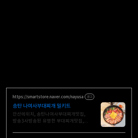
https://smartstore.naver.com/nayusa
광고
송탄 나여사부대찌개 밀키트
안산에위치, 송탄나여사부대찌개맛집,
방송3사방송된 유명한 부대찌개맛집,
당일생산택배