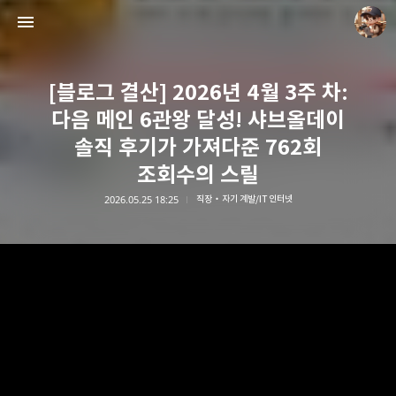
[블로그 결산] 2026년 4월 3주 차:
다음 메인 6관왕 달성! 샤브올데이
솔직 후기가 가져다준 762회
조회수의 스릴
담덕이의 탐방일지
2026.05.25 18:25
직장・자기 계발/IT 인터넷
담덕.