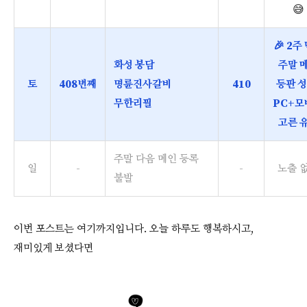
😅
🎉 2주
화성 봉담
주말 
토
408번째
명륜진사갈비
410
등판 성
무한리필
PC+모
고른 
주말 다음 메인 등록
일
-
-
노출 
불발
이번 포스트는 여기까지입니다. 오늘 하루도 행복하시고,
재미있게 보셨다면