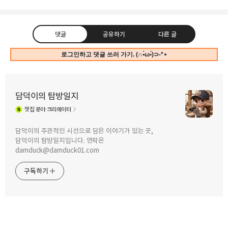
댓글
공유하기
다른 글
로그인하고 댓글 쓰러 가기. (∩•̀ω•́)⊃-*⋆
담덕이의 탐방일지
맛집
분야 크리에이터
구독하기
카카오톡
라인
트위터
담덕이의 주관적인 시선으로 담은 이야기가 있는 곳,
담덕이의 탐방일지입니다. 연락은
2026.07.26
2026.07.11
damduck@damduck01.com
[블로그 결산] 2026년 5월 4주 차 다음
[블로그 결산] 2026년 5월 3주 차
메인 등록 기록, 5일 연속 메인 노출과
담덕이의 탐방일지 다음 메인 등록 기록,
구독하기
주간 조회수 4만 5천 폭발!
금요일의 소박 반전
카카오스토리
밴드
네이버 블로그
Pocke