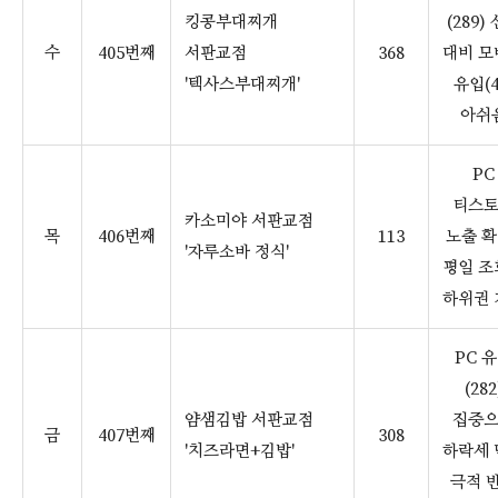
킹콩부대찌개
(289)
수
405번째
서판교점
368
대비 모
'텍사스부대찌개'
유입(4
아쉬
PC
티스
카소미야 서판교점
목
406번째
113
노출 확
'자루소바 정식'
평일 조
하위권 
PC 
(282
얌샘김밥 서판교점
집중
금
407번째
308
'치즈라면+김밥'
하락세 
극적 