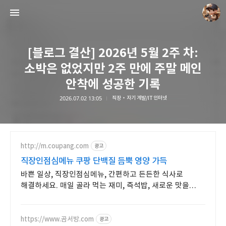
[블로그 결산] 2026년 5월 2주 차:
소박은 없었지만 2주 만에 주말 메인
안착에 성공한 기록
2026.07.02 13:05
직장・자기 계발/IT 인터넷
담덕이의 탐방일지
담덕.
http://m.coupang.com
광고
직장인점심메뉴 쿠팡 단백질 듬뿍 영양 가득
바쁜 일상, 직장인점심메뉴, 간편하고 든든한 식사로
해결하세요. 매일 골라 먹는 재미, 즉석밥, 새로운 맛을
경험해 보세요.
https://www.곰서방.com
광고