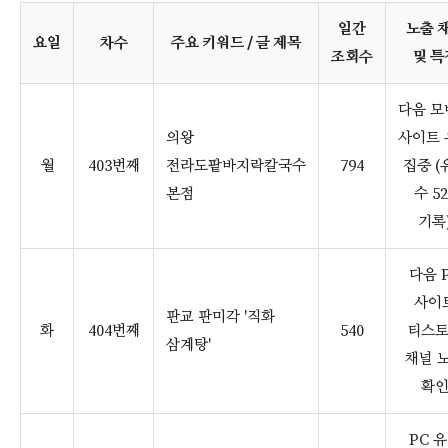
일간
노출 
요일
차수
주요 키워드 / 글 제목
조회수
및 특
다음 모
의왕
사이트 
월
403번째
전라도팥바지락칼국수
794
집중 (
본점
수 52
기록
다음 
사이
판교 판미각 '직화
화
404번째
540
티스
삼계탕'
채널 
확
PC 