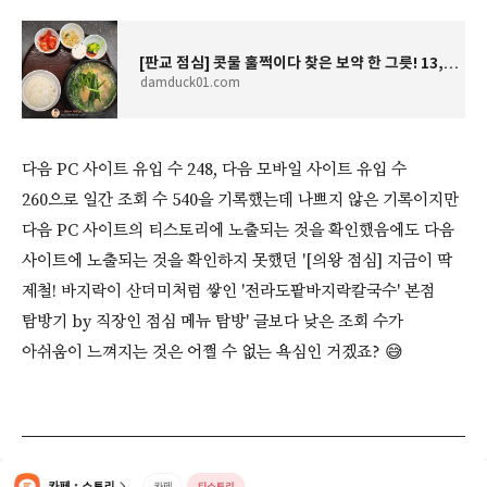
[판교 점심] 콧물 훌쩍이다 찾은 보약 한 그릇! 13,900원 '판미각' 직화 삼계탕 탐방기 by 직장인 점
damduck01.com
다음 PC 사이트 유입 수 248, 다음 모바일 사이트 유입 수
260으로 일간 조회 수 540을 기록했는데 나쁘지 않은 기록이지만
다음 PC 사이트의 티스토리에 노출되는 것을 확인했음에도 다음
사이트에 노출되는 것을 확인하지 못했던 '[의왕 점심] 지금이 딱
제철! 바지락이 산더미처럼 쌓인 '전라도팥바지락칼국수' 본점
탐방기 by 직장인 점심 메뉴 탐방' 글보다 낮은 조회 수가
아쉬움이 느껴지는 것은 어쩔 수 없는 욕심인 거겠죠? 😅