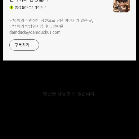
맛집
분야 크리에이터
구독하기
카카오톡
라인
트위터
담덕이의 주관적인 시선으로 담은 이야기가 있는 곳,
담덕이의 탐방일지입니다. 연락은
damduck@damduck01.com
2019.03.05
2019.02.04
직장인 점심 메뉴로도 괜찮은데 회사
옥수수마약빵을 판다면서요. 삼송빵집
구독하기
근처에는 없네요. 순대곱창볶음!
빵을 먹어 봤어요.
카카오스토리
밴드
네이버 블로그
Pocke
댓글을 사용할 수 없습니다.
2018.02.19
2017.10.24
여러가지 이탈리아 음식을 한번에 즐길
저한테는 가장 맛있는 순대곱창볶음집
수 있는 꼬마셰프를 소개합니다.
안양 순대곱창골목 명진집 입니다.
다른 글 더 둘러보기