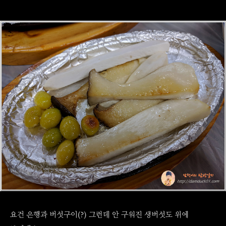
요건 은행과 버섯구이(?) 그런데 안 구워진 생버섯도 위에