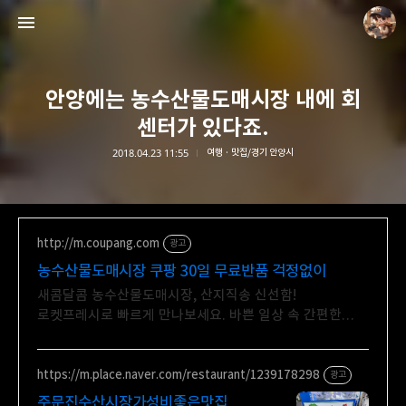
안양에는 농수산물도매시장 내에 회
센터가 있다죠.
2018.04.23 11:55
여행 · 맛집/경기 안양시
담덕이의 탐방일지
담덕.
http://m.coupang.com
광고
농수산물도매시장 쿠팡 30일 무료반품 걱정없이
새콤달콤 농수산물도매시장, 산지직송 신선함!
로켓프레시로 빠르게 만나보세요. 바쁜 일상 속 간편한
영양 간식! 맛있는 과일, 쿠팡 로켓배송으로 받아보세요.
https://m.place.naver.com/restaurant/1239178298
광고
주문진수산시장가성비좋은맛집