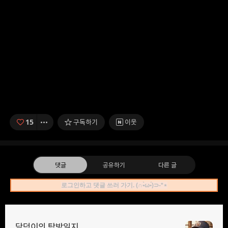
15
구독하기
이웃
댓글
공유하기
다른 글
로그인하고 댓글 쓰러 가기. (∩•̀ω•́)⊃-*⋆
담덕이의 탐방일지