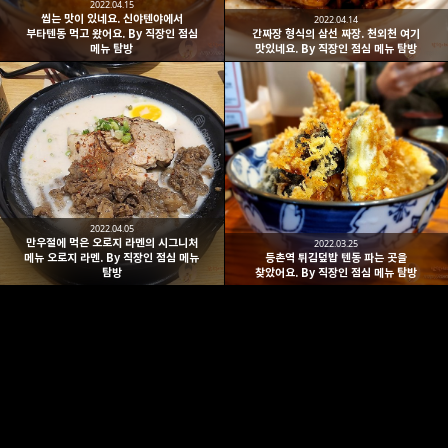
2022.04.15
씹는 맛이 있네요. 신야텐야에서
2022.04.14
부타텐동 먹고 왔어요. By 직장인 점심
간짜장 형식의 삼선 짜장. 천외천 여기
메뉴 탐방
맛있네요. By 직장인 점심 메뉴 탐방
2022.04.05
만우절에 먹은 오로지 라멘의 시그니처
2022.03.25
메뉴 오로지 라멘. By 직장인 점심 메뉴
등촌역 튀김덮밥 텐동 파는 곳을
탐방
찾았어요. By 직장인 점심 메뉴 탐방