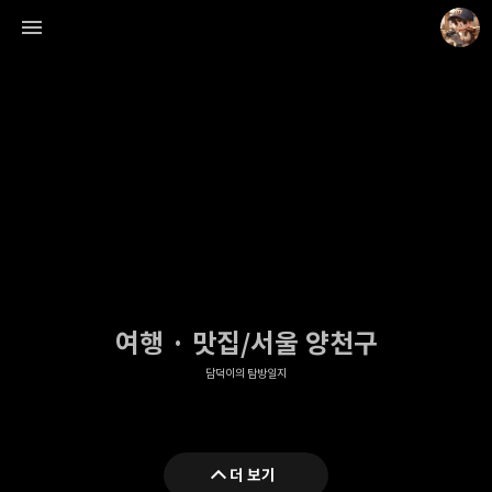
담덕이의 탐방일지
담덕.
여행 · 맛집/서울 양천구
담덕이의 탐방일지
더 보기