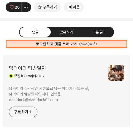
26
구독하기
이웃
댓글
공유하기
다른 글
로그인하고 댓글 쓰러 가기. (∩•̀ω•́)⊃-*⋆
담덕이의 탐방일지
맛집
분야 크리에이터
구독하기
카카오톡
라인
트위터
담덕이의 주관적인 시선으로 담은 이야기가 있는 곳,
담덕이의 탐방일지입니다. 연락은
2023.03.06
damduck@damduck01.com
안양에서의 마지막 "직장인 점심 메뉴
2023.02.28
탐방"은 참항제주뚝배기의
포케? 포케올데이? 씨랩? by 직장인
구독하기
갈치구이정식입니다.
점심 메뉴 탐방
카카오스토리
밴드
네이버 블로그
Pocke