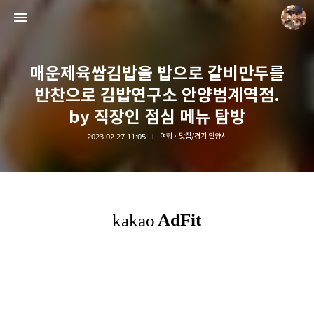
매운제육쌈김밥을 밥으로 갈비만두를
반찬으로 김밥연구소 안양범계역점.
by 직장인 점심 메뉴 탐방
2023.02.27 11:05
여행 · 맛집/경기 안양시
담덕이의 탐방일지
담덕.