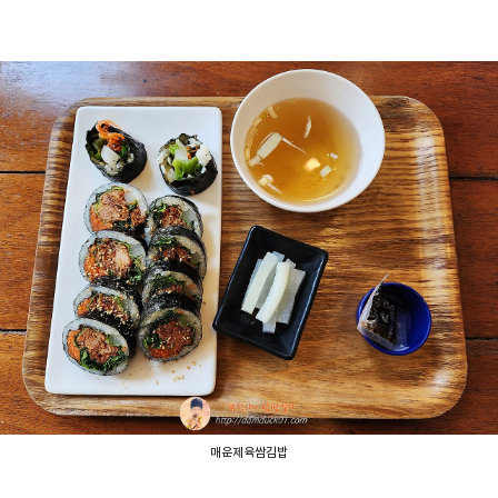
매운제육쌈김밥