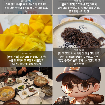
2026.07.12
2026.07.11
3주 만의 복귀? 로또 6/45 제1232회
[블로그 결산] 2026년 5월 3주 차
5등 당첨 수령과 1등을 꿈꾸는 긍정 회로
담덕이의 탐방일지 다음 메인 등록 기록,
b
금요일의 소박 반전
2026.07.09
[판교 점심] 이사 가기 전 단골집의 반전
2026.07.10
[생일 선물] 카카오톡 선물하기 추천!
변신! 파머스마켓팥집 구수하고 진한
수플린 프리미엄 고당도 애플망고
'영월 콩국수' 솔직 후기 by 직장인 점심
2.1KG 후숙 및 솔직 시식기
메뉴 탐방