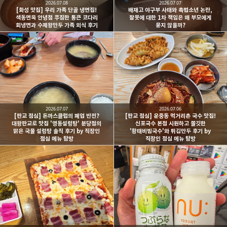
2026.07.08
2026.07.07
[화성 맛집] 우리 가족 단골 냉면집!
배재고 야구부 사태와 촉법소년 논란,
색동면옥 안녕점 푸짐한 통큰 코다리
잘못에 대한 1차 책임은 왜 부모에게
회냉면과 수제왕만두 가족 외식 후기
묻지 않을까?
2026.07.07
2026.07.06
[판교 점심] 돈까스클럽의 폐업 반전?
[판교 점심] 운중동 먹거리촌 국수 맛집!
대왕판교로 맛집 '영동설렁탕' 분당점의
신포국수 본점 시원하고 쫄깃한
맑은 국물 설렁탕 솔직 후기 by 직장인
'황태비빔국수'와 튀김만두 후기 by
점심 메뉴 탐방
직장인 점심 메뉴 탐방