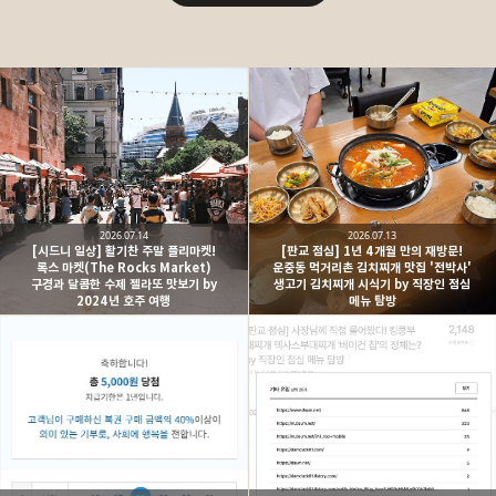
2026.07.14
2026.07.13
[시드니 일상] 활기찬 주말 플리마켓!
[판교 점심] 1년 4개월 만의 재방문!
록스 마켓(The Rocks Market)
운중동 먹거리촌 김치찌개 맛집 '전박사'
구경과 달콤한 수제 젤라또 맛보기 by
생고기 김치찌개 시식기 by 직장인 점심
2024년 호주 여행
메뉴 탐방