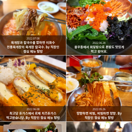
2022.07.08
육개장과 칼국수를 합하면 이화수
2022.06.28
전통육개장의 육개장 칼국수. by 직장인
용우동에서 회덮밥으로 혼밥도 맛있게
점심 메뉴 탐방
먹고 왔어요.
2022.06.08
2022.05.26
최고당 돈가스에서 로제 치즈돈가스
망향하면 비빔, 비빔하면 망향. By
먹고왔습니당. By 직장인 점심 메뉴 탐방
직장인 점심 메뉴 탐방