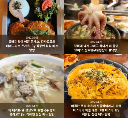
2022.05.06
플레이팅이 이쁜 돈가스. 긴자료코의
2022.04.28
데미그라스 돈가스. By 직장인 점심 메뉴
갈비에 낙지 그리고 하나가 더 들어
탐방
있어요. 상주한우설렁탕의 갈낙탕.
2022.04.25
매콤한 크림 소스에 차돌박이까지. 리얼
2022.04.26
비 내리는 날 점심으로 손칼국수 좋지
파스타의 차돌 매콤 크림 파스타. By
않아요? By. 직장인 점심 메뉴 탐방
직장인 점심 메뉴 탐방